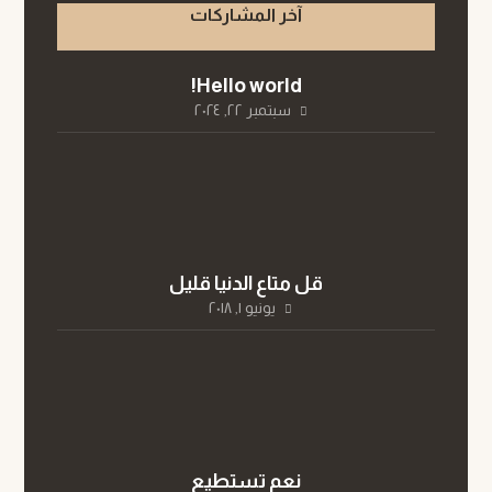
آخر المشاركات
Hello world!
سبتمبر ٢٢, ٢٠٢٤
قل متاع الدنيا قليل
يونيو ١, ٢٠١٨
نعم تستطيع